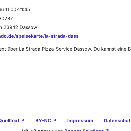
u 11:00-21:45
680287
in 23942 Dassow
ndo.de/speisekarte/la-strada-dass
Text über La Strada Pizza-Service Dassow. Du kannst eine
Quelltext ↗
BY-NC ↗
Impressum
Datenschut
Mit <3 gebaut von
Rohner Solutions ↗