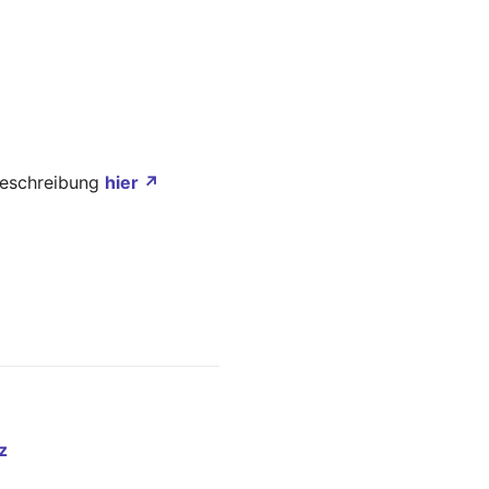
 Beschreibung
hier ↗
z