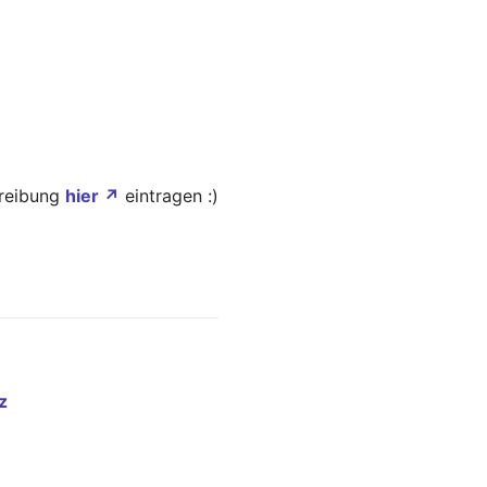
hreibung
hier ↗
eintragen :)
z