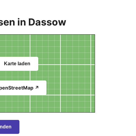
sen in Dassow
Karte laden
penStreetMap ↗
inden