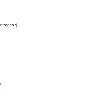
ntragen :)
z