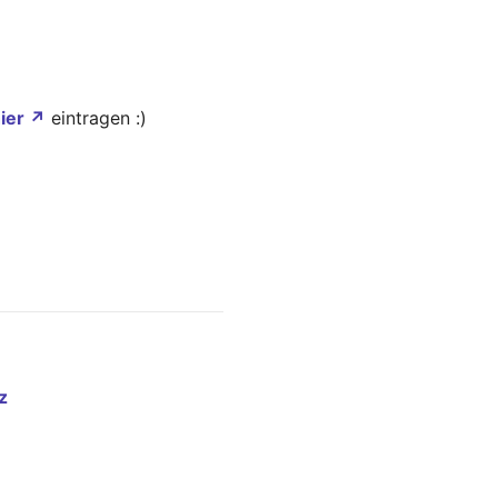
ier ↗
eintragen :)
z