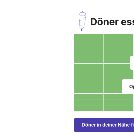
Döner ess
O
Döner in deiner Nähe f