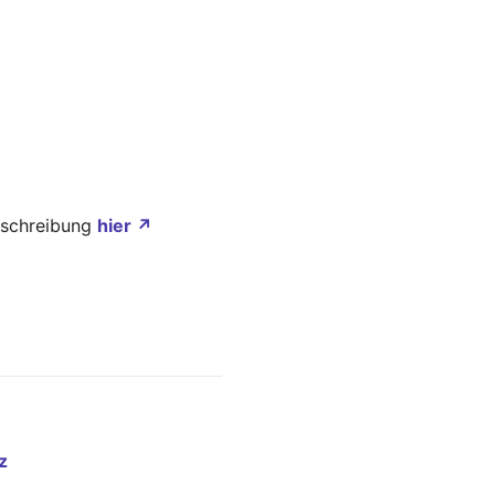
Beschreibung
hier ↗
z