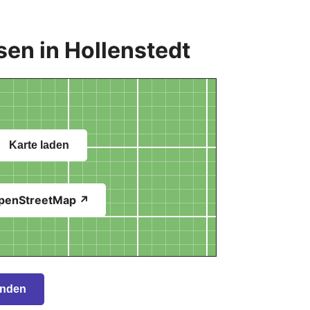
en in Hollenstedt
Karte laden
penStreetMap ↗
inden