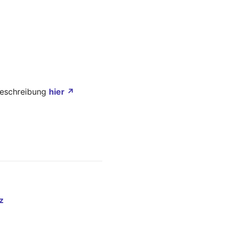
Beschreibung
hier ↗
z