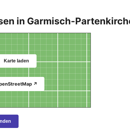
sen in Garmisch-Partenkirc
Karte laden
penStreetMap ↗
inden