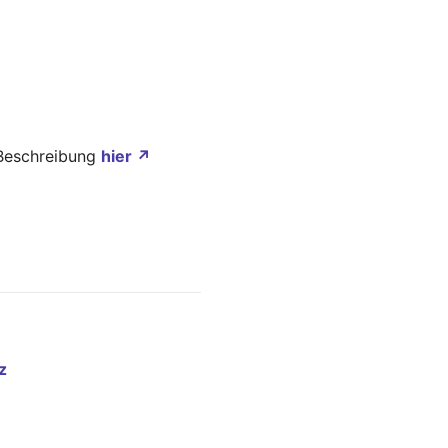
 Beschreibung
hier ↗
z