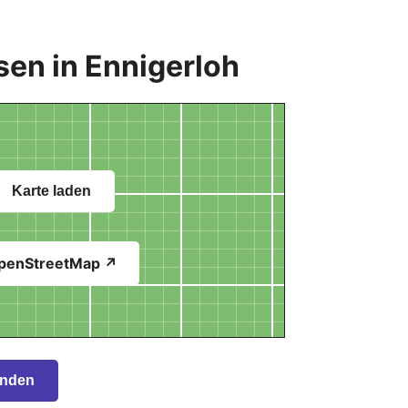
sen in Ennigerloh
Karte laden
penStreetMap ↗
inden