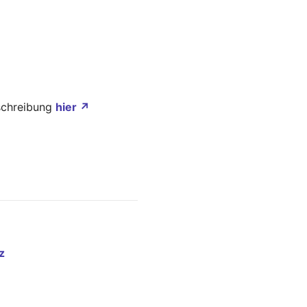
eschreibung
hier ↗
z