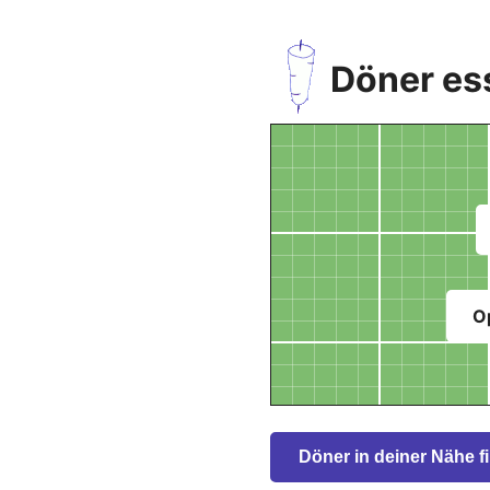
Döner ess
O
Döner in deiner Nähe f