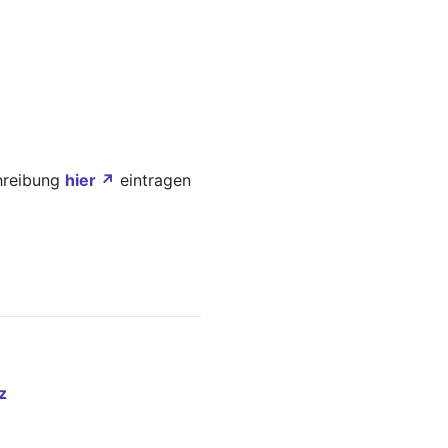
chreibung
hier ↗
eintragen
z