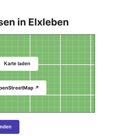
en in Elxleben
Karte laden
penStreetMap ↗
inden