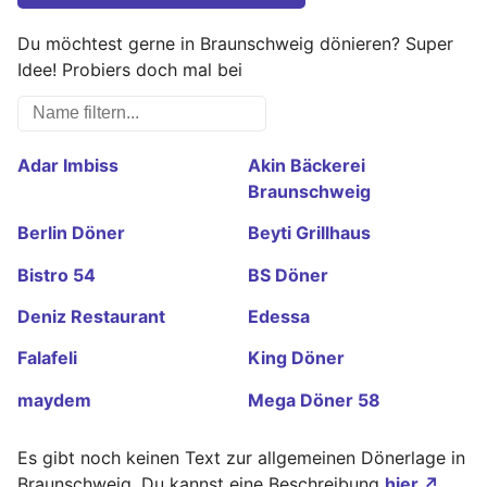
Du möchtest gerne in Braunschweig dönieren? Super
Idee! Probiers doch mal bei
Adar Imbiss
Akin Bäckerei
Braunschweig
Berlin Döner
Beyti Grillhaus
Bistro 54
BS Döner
Deniz Restaurant
Edessa
Falafeli
King Döner
maydem
Mega Döner 58
MERO
Nesly
Es gibt noch keinen Text zur allgemeinen Dönerlage in
Ocakbasi 64
Palmiye Imbiss
Braunschweig. Du kannst eine Beschreibung
hier ↗