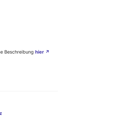
ine Beschreibung
hier ↗
z