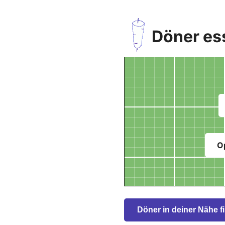
Döner ess
O
Döner in deiner Nähe f