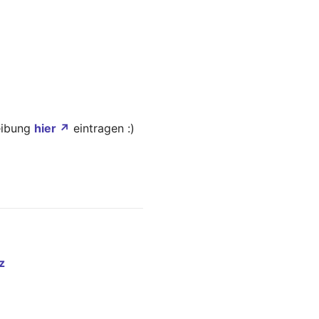
reibung
hier ↗
eintragen :)
z