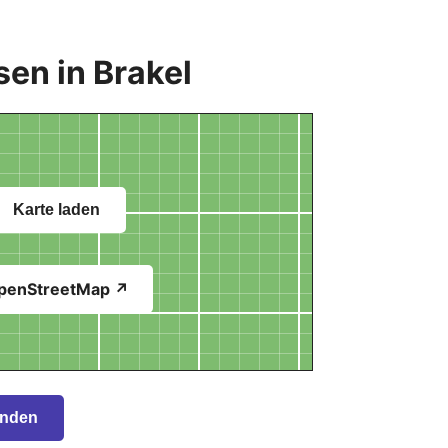
en in Brakel
Karte laden
penStreetMap ↗
inden