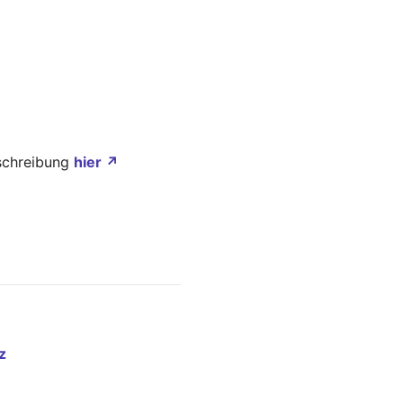
eschreibung
hier ↗
z