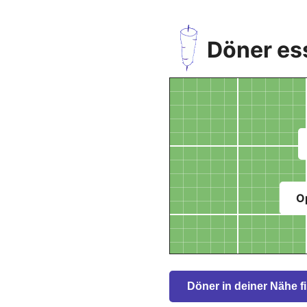
Döner ess
O
Döner in deiner Nähe f