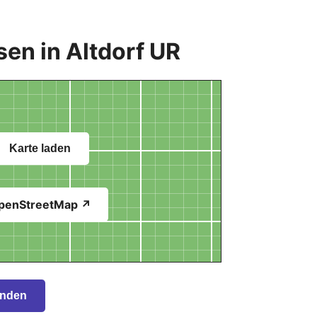
en in Altdorf UR
Karte laden
penStreetMap ↗
inden