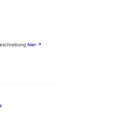
 Beschreibung
hier ↗
z